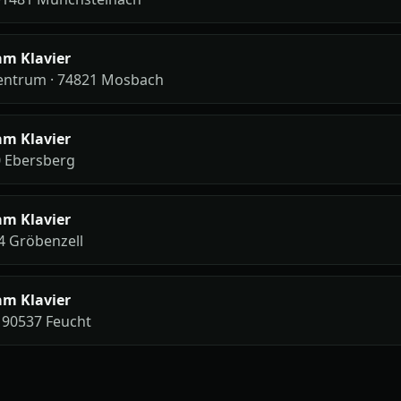
am Klavier
ntrum · 74821 Mosbach
am Klavier
0 Ebersberg
am Klavier
4 Gröbenzell
am Klavier
· 90537 Feucht