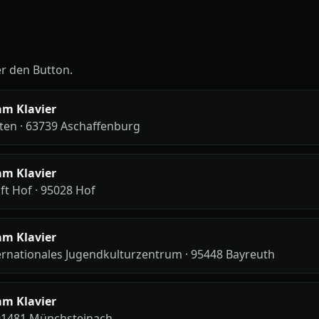
er den Button.
am Klavier
ten · 63739 Aschaffenburg
am Klavier
ft Hof · 95028 Hof
am Klavier
rnationales Jugendkulturzentrum · 95448 Bayreuth
am Klavier
 91481 Münchsteinach